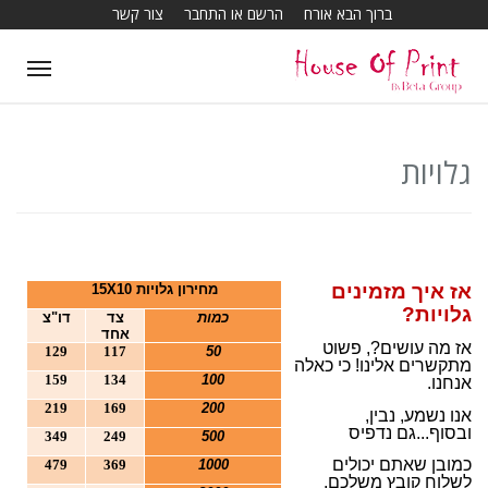
ברוך הבא אורח
הרשם או התחבר
צור קשר
T
o
g
g
גלויות
l
e
n
a
אז איך מזמינים
מחירון גלויות 15
10
X
v
גלויות?
כמות
צד
דו"צ
i
אחד
אז מה עושים?, פשוט
129
117
50
g
מתקשרים אלינו! כי כאלה
159
134
100
אנחנו.
a
219
169
200
אנו נשמע, נבין,
t
ובסוף...גם נדפיס
349
249
500
i
כמובן שאתם יכולים
479
369
1000
o
לשלוח קובץ משלכם,