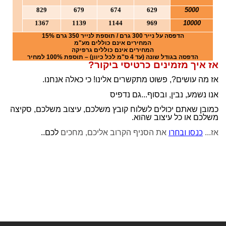
n
829
679
674
629
5000
1367
1139
1144
969
10000
הדפסה על נייר 300 גרם / תוספת לנייר 350 גרם 15%
המחירים אינם כוללים מע"מ
המחירים אינם כוללים גרפיקה
הדפסה בגודל שונה (עד 4 ס"מ לכל כיוון) – תוספת 100% למחיר
אז איך מזמינים כרטיסי ביקור?
אז מה עושים?, פשוט מתקשרים אלינו! כי כאלה אנחנו.
אנו נשמע, נבין, ובסוף...גם נדפיס
כמובן שאתם יכולים לשלוח קובץ משלכם, עיצוב משלכם, סקיצה
משלכם או כל עיצוב שהוא.
כנסו ובחרו
אז...
את הסניף הקרוב אליכם, מחכים
לכם..