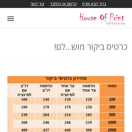
ברוך הבא אורח
הרשם או התחבר
צור קשר
T
o
g
g
כרטיס ביקור מוש...לם!
l
e
n
a
מחירון כרטיסי ביקור
v
כמות
הדפסה
צד אחד
הדפסה
דו"צ
i
צד אחד
עם
דו"צ
עם
למינציה
למינציה
g
169
149
159
129
100
a
199
179
179
159
300
t
239
204
214
185
500
i
268
246
246
219
1000
o
499
437
449
399
2000