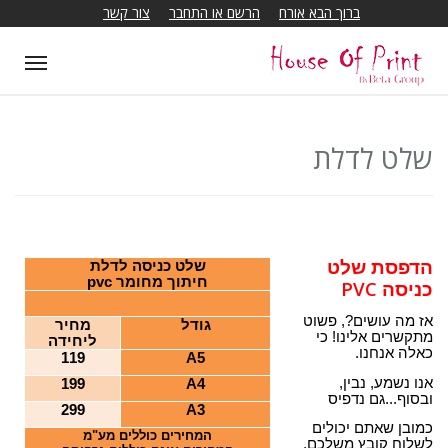
ברוך הבא אורח
הרשם או התחבר
צור קשר
T
o
g
g
שלט לדלת
l
e
n
a
הדפסת שלט
שלט כניסה לדלת
v
חיתוך מחומר
pvc
PVC
כניסה
i
אז מה עושים?, פשוט
גודל
מחיר
g
מתקשרים אלינו! כי
ליחידה
כאלה אנחנו.
119
A5
a
אנו נשמע, נבין,
199
A4
t
ובסוף...גם נדפיס
299
A3
i
כמובן שאתם יכולים
המחירים כוללים מע"מ
o
לשלוח קובץ משלכם,